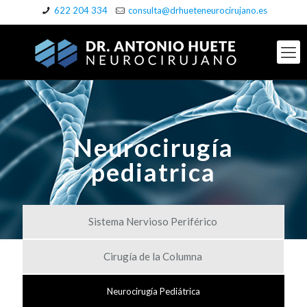
622 204 334
consulta@drhueteneurocirujano.es
Neurocirugía
pediatrica
Sistema Nervioso Periférico
Cirugía de la Columna
Neurocirugía Pediátrica