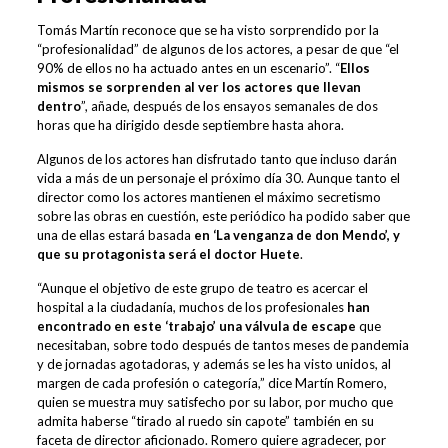
Tomás Martín reconoce que se ha visto sorprendido por la
“profesionalidad” de algunos de los actores, a pesar de que “el
90% de ellos no ha actuado antes en un escenario”. “
Ellos
mismos se sorprenden al ver los actores que llevan
dentro
”, añade, después de los ensayos semanales de dos
horas que ha dirigido desde septiembre hasta ahora.
Algunos de los actores han disfrutado tanto que incluso darán
vida a más de un personaje el próximo día 30. Aunque tanto el
director como los actores mantienen el máximo secretismo
sobre las obras en cuestión, este periódico ha podido saber que
una de ellas estará basada
en ‘La venganza de don Mendo’, y
que su protagonista será el doctor Huete
.
“Aunque el objetivo de este grupo de teatro es acercar el
hospital a la ciudadanía, muchos de los profesionales
han
encontrado en este ‘trabajo’ una válvula de escape
que
necesitaban, sobre todo después de tantos meses de pandemia
y de jornadas agotadoras, y además se les ha visto unidos, al
margen de cada profesión o categoría,” dice Martín Romero,
quien se muestra muy satisfecho por su labor, por mucho que
admita haberse “tirado al ruedo sin capote” también en su
faceta de director aficionado. Romero quiere agradecer, por