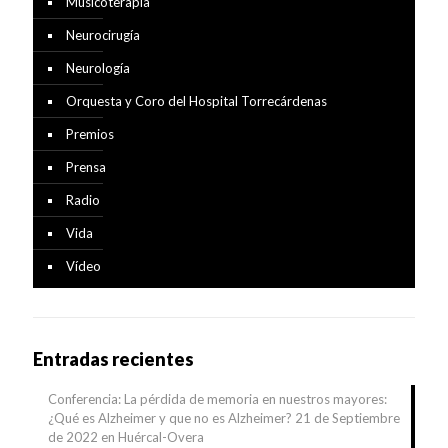
Musicoterapia
Neurocirugía
Neurología
Orquesta y Coro del Hospital Torrecárdenas
Premios
Prensa
Radio
Vida
Vídeo
Entradas recientes
Conferencia: La pérdida de memoria en nuestros mayores:
¿Qué es Alzheimer y que no es Alzheimer? 21 de Septiembre
de 2022 en Huércal-Overa