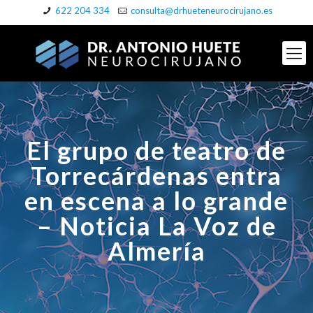
622 204 334
consulta@drhueteneurocirujano.es
El grupo de teatro de
Torrecárdenas entra
en escena a lo grande
– Noticia La Voz de
Almería