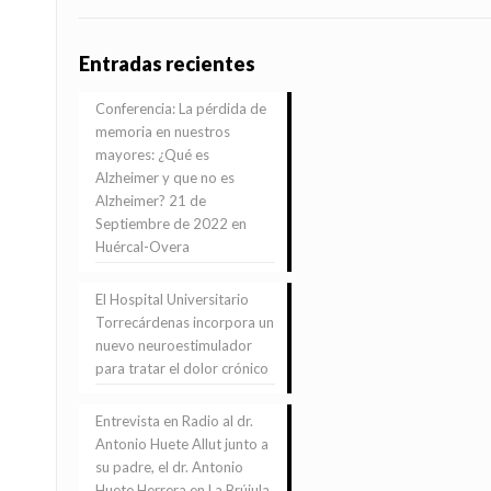
Entradas recientes
Conferencia: La pérdida de
memoria en nuestros
mayores: ¿Qué es
Alzheimer y que no es
Alzheimer? 21 de
Septiembre de 2022 en
Huércal-Overa
El Hospital Universitario
Torrecárdenas incorpora un
nuevo neuroestimulador
para tratar el dolor crónico
Entrevista en Radio al dr.
Antonio Huete Allut junto a
su padre, el dr. Antonio
Huete Herrera en La Brújula.