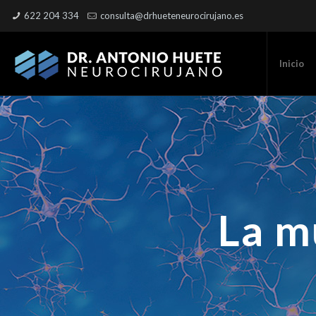
622 204 334
consulta@drhueteneurocirujano.es
Inicio
La m