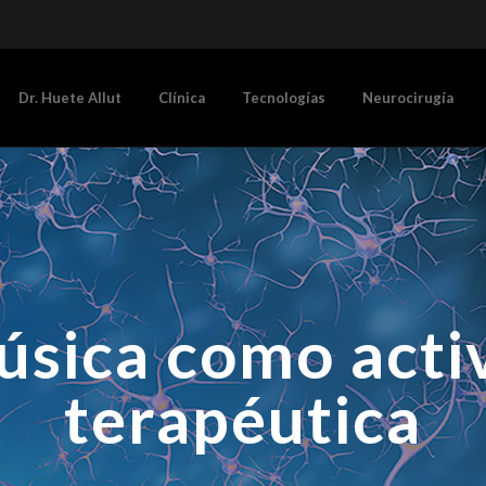
Dr. Huete Allut
Clínica
Tecnologías
Neurocirugía
úsica como acti
terapéutica