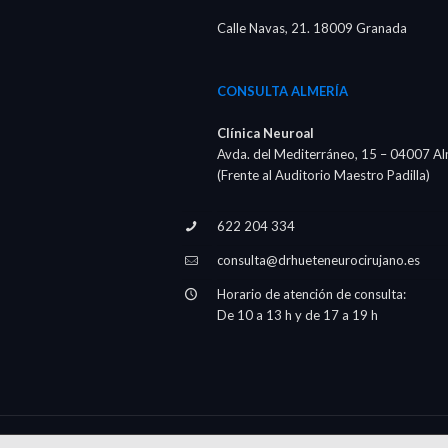
Calle Navas, 21. 18009 Granada
CONSULTA ALMERÍA
Clínica Neuroal
Avda. del Mediterráneo, 15 – 04007 Al
(Frente al Auditorio Maestro Padilla)
622 204 334
consulta@drhueteneurocirujano.es
Horario de atención de consulta:
De 10 a 13 h y de 17 a 19 h