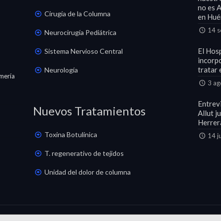
no es 
Cirugía de la Columna
en Hué
14 s
Neurocirugía Pediátrica
El Hos
Sistema Nervioso Central
incorp
tratar 
Neurología
mería
3 ag
Entrevi
Nuevos Tratamientos
Allut j
Herrer
Toxina Botulínica
14 j
T. regenerativo de tejidos
Unidad del dolor de columna