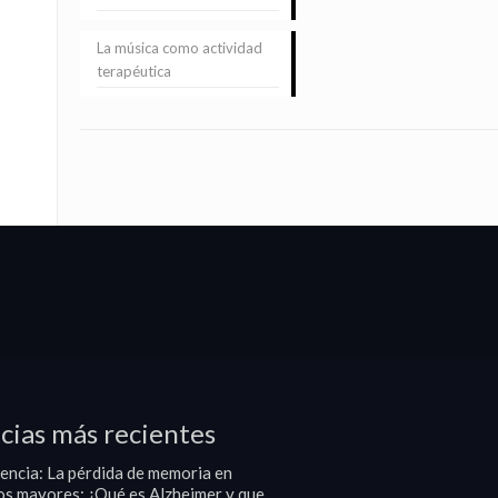
La música como actividad
terapéutica
cias más recientes
encia: La pérdida de memoria en
os mayores: ¿Qué es Alzheimer y que