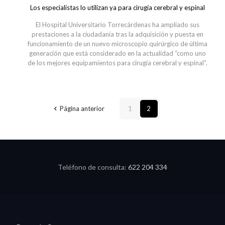
Los especialistas lo utilizan ya para cirugía cerebral y espinal
El Hospital Universitario Torrecárdenas ha ampliado sus
prestaciones a la ciudadanía tras la adquisición y puesta en
funcionamiento de un nuevo microscopio quirúrgico de última
generación que está considerado en la actualidad “como uno
de los mejores equipamientos para cirugía cerebral y espinal”.
Página anterior
1
2
Teléfono de consulta:
622 204 334