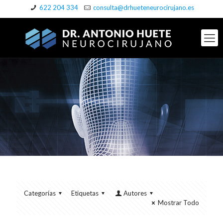
622 204 334
consulta@drhueteneurocirujano.es
Categorías
Etiquetas
Autores
Mostrar Todo