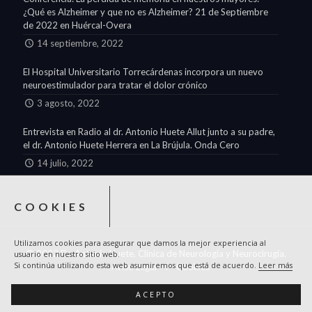
¿Qué es Alzheimer y que no es Alzheimer? 21 de Septiembre
de 2022 en Huércal-Overa
14 septiembre, 2022
El Hospital Universitario Torrecárdenas incorpora un nuevo
neuroestimulador para tratar el dolor crónico
3 agosto, 2022
Entrevista en Radio al dr. Antonio Huete Allut junto a su padre,
el dr. Antonio Huete Herrera en La Brújula. Onda Cero
14 julio, 2022
COOKIES
Utilizamos cookies para asegurar que damos la mejor experiencia al
© 2022 Dr. Antonio Huete. Clínica de Neurología y Neurocirugía.
usuario en nuestro sitio web.
Si continúa utilizando esta web asumiremos que está de acuerdo.
Leer más
Aviso Legal
I
Cookies
Diseño y desarrollo :
Grupo Solution
ACEPTO