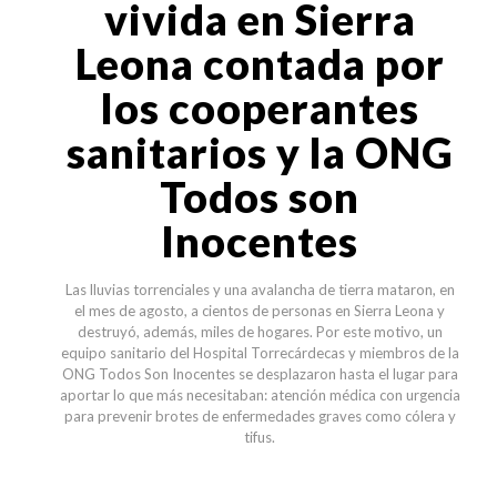
vivida en Sierra
Leona contada por
los cooperantes
sanitarios y la ONG
Todos son
Inocentes
Las lluvias torrenciales y una avalancha de tierra mataron, en
el mes de agosto, a cientos de personas en Sierra Leona y
destruyó, además, miles de hogares. Por este motivo, un
equipo sanitario del Hospital Torrecárdecas y miembros de la
ONG Todos Son Inocentes se desplazaron hasta el lugar para
aportar lo que más necesitaban: atención médica con urgencia
para prevenir brotes de enfermedades graves como cólera y
tifus.