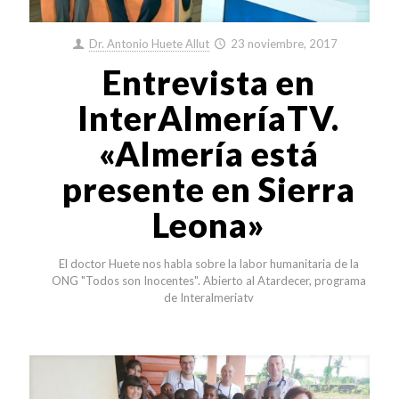
Dr. Antonio Huete Allut
23 noviembre, 2017
Entrevista en
InterAlmeríaTV.
«Almería está
presente en Sierra
Leona»
El doctor Huete nos habla sobre la labor humanitaria de la
ONG "Todos son Inocentes". Abierto al Atardecer, programa
de Interalmeriatv