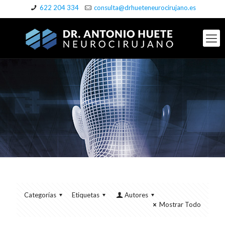
622 204 334
consulta@drhueteneurocirujano.es
Categorías
Etiquetas
Autores
Mostrar Todo